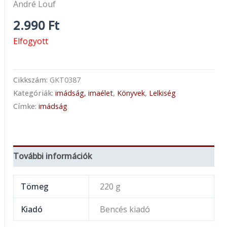
André Louf
2.990
Ft
Elfogyott
Cikkszám:
GKT0387
Kategóriák:
imádság, imaélet
,
Könyvek
,
Lelkiség
Címke:
imádság
További információk
Tömeg
220 g
Kiadó
Bencés kiadó