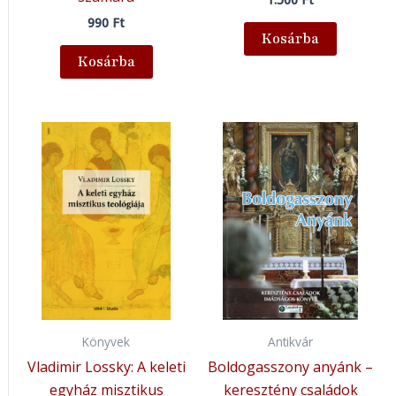
990
Ft
Kosárba
Kosárba
Könyvek
Antikvár
Vladimir Lossky: A keleti
Boldogasszony anyánk –
egyház misztikus
keresztény családok