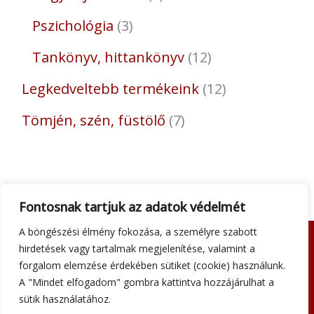
Pszichológia
3
Tankönyv, hittankönyv
12
Legkedveltebb termékeink
12
Tömjén, szén, füstölő
7
Fontosnak tartjuk az adatok védelmét
A böngészési élmény fokozása, a személyre szabott
hirdetések vagy tartalmak megjelenítése, valamint a
Adatkezelési tájékoztató
forgalom elemzése érdekében sütiket (cookie) használunk.
Általános szerződési feltételek
A "Mindet elfogadom" gombra kattintva hozzájárulhat a
Impresszum
sütik használatához.
Szállítási információk