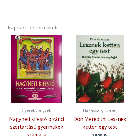
Kapcsolódó termékek
Gyerekkönyvek
Házasság, család
Nagyheti kifestő bizánci
Don Meredith: Lesznek
szertartású gyermekek
ketten egy test
számára
1.500
Ft