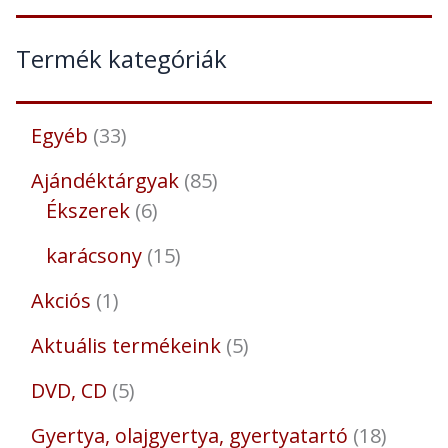
Termék kategóriák
Egyéb
33
Ajándéktárgyak
85
Ékszerek
6
karácsony
15
Akciós
1
Aktuális termékeink
5
DVD, CD
5
Gyertya, olajgyertya, gyertyatartó
18