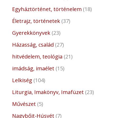
Egyháztörténet, történelem
18
Életrajz, történetek
37
Gyerekkönyvek
23
Házasság, család
27
hitvédelem, teológia
21
imádság, imaélet
15
Lelkiség
104
Liturgia, Imakönyv, Imafüzet
23
Művészet
5
Nagybőjt-Húsvét
7