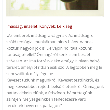
imádság, imaélet
,
Könyvek
,
Lelkiség
„Az ​emberek imádságra vágynak. Az imádságról
szóló teológiai munkákban nincs hiány. Vannak
köztük nagyon jók is. De vajon hol találkozunk
tanúságtétellel? Önmagáról senki sem beszél
szívesen. Az ima forrásvidéke amúgy is olyan belső
terület, amelyről ritkán esik szó. A legtöbben még le
sem szálltak mélységeibe.
Keveset tudunk magunkról. Keveset testünkről, és
még kevesebbet rejtett, belső életünkről. Önmagunk
határvidékein élünk, a felszínen, hámrétegünk
szintjén. Mélységeinkben felfedezésre váró
területek hevernek parlagon.”