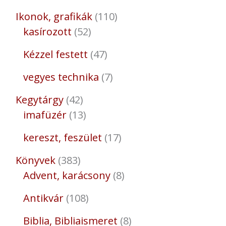
Ikonok, grafikák
110
kasírozott
52
Kézzel festett
47
vegyes technika
7
Kegytárgy
42
imafüzér
13
kereszt, feszület
17
Könyvek
383
Advent, karácsony
8
Antikvár
108
Biblia, Bibliaismeret
8