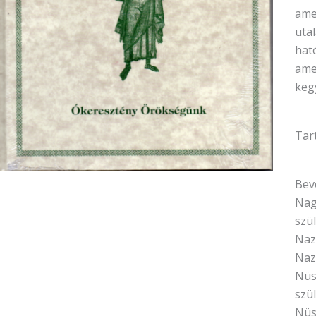
ame
utal
hat
ame
keg
Tar
Bev
Nagy
szü
Naz
Naz
Nüs
szü
Nüs