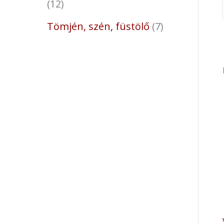
12
Tömjén, szén, füstölő
7