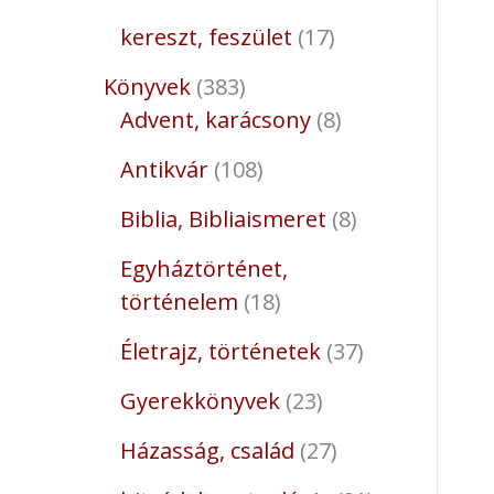
kereszt, feszület
17
Könyvek
383
Advent, karácsony
8
Antikvár
108
Biblia, Bibliaismeret
8
Egyháztörténet,
történelem
18
Életrajz, történetek
37
Gyerekkönyvek
23
Házasság, család
27