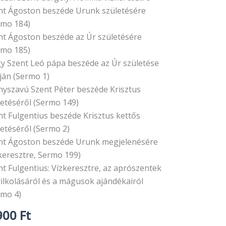
nt Ágoston beszéde Urunk születésére
rmo 184)
nt Ágoston beszéde az Úr születésére
rmo 185)
y Szent Leó pápa beszéde az Úr születése
ján (Sermo 1)
nyszavú Szent Péter beszéde Krisztus
letéséről (Sermo 149)
nt Fulgentius beszéde Krisztus kettős
letéséről (Sermo 2)
nt Ágoston beszéde Urunk megjelenésére
zkeresztre, Sermo 199)
nt Fulgentius: Vízkeresztre, az aprószentek
yilkolásáról és a mágusok ajándékairól
rmo 4)
900
Ft