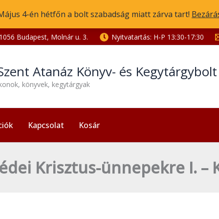
Május 4-én hétfőn a bolt szabadság miatt zárva tart!
Bezárá
1056 Budapest, Molnár u. 3.
Nyitvatartás: H-P 13:30-17:30
Szent Atanáz Könyv- és Kegytárgybol
ikonok, könyvek, kegytárgyak
ciók
Kapcsolat
Kosár
édei Krisztus-ünnepekre I. –