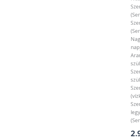
Sze
(Se
Sze
(Se
Nag
nap
Ara
szü
Sze
szü
Sze
(ví
Sze
leg
(Se
2.