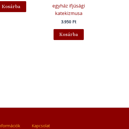
egyház ifjúsági
Kosárba
katekizmusa
3.950
Ft
Kosárba
 információk
Kapcsolat