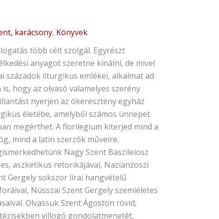
ent, karácsony
,
Könyvek
házatyák
logatás több célt szolgál. Egyrészt
zédei
lkedési anyagot szeretne kínálni, de mivel
ztus-
i századok liturgikus emlékei, alkalmat ad
epekre
 is, hogy az olvasó valamelyes szerény
illantást nyerjen az ókeresztény egyház
urgikus életébe, amelyből számos ünnepet
ácsonyi
an megérthet. A florilegium kiterjed mind a
epkör
ög, mind a latin szerzők műveire.
nyiség
ismerkedhetünk Nagy Szent Baszileiosz
es, aszketikus retorikájával, Nazianzoszi
nt Gergely sokszor lírai hangvételű
foráival, Nüsszai Szent Gergely szemléletes
ásaival. Olvassuk Szent Ágoston rövid,
itézisekben villogó gondolatmenetét,