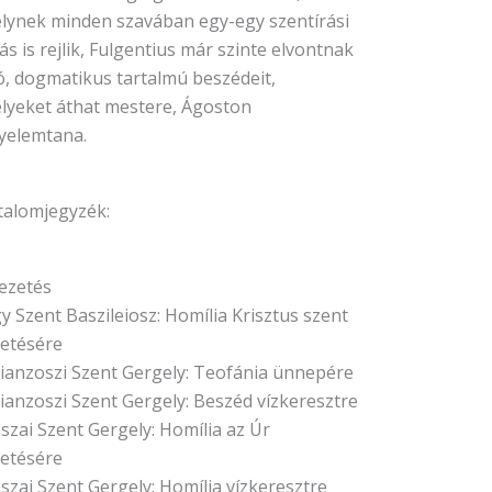
lynek minden szavában egy-egy szentírási
ás is rejlik, Fulgentius már szinte elvontnak
ó, dogmatikus tartalmú beszédeit,
lyeket áthat mestere, Ágoston
yelemtana.
talomjegyzék:
ezetés
 Szent Baszileiosz: Homília Krisztus szent
letésére
ianzoszi Szent Gergely: Teofánia ünnepére
ianzoszi Szent Gergely: Beszéd vízkeresztre
szai Szent Gergely: Homília az Úr
letésére
szai Szent Gergely: Homília vízkeresztre