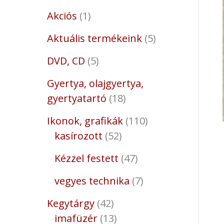
Akciós
1
Aktuális termékeink
5
DVD, CD
5
Gyertya, olajgyertya,
gyertyatartó
18
Ikonok, grafikák
110
kasírozott
52
Kézzel festett
47
vegyes technika
7
Kegytárgy
42
imafüzér
13