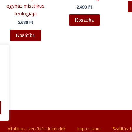
egyház misztikus
2.490
Ft
teológiája
Kosárba
5.680
Ft
Kosárba
Általános szerződési feltételek
Impresszum
Szállítási