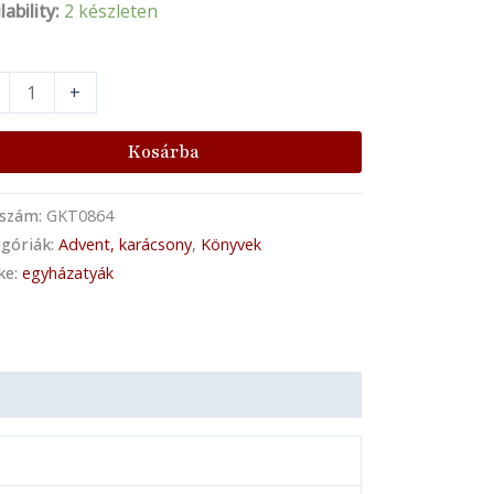
lability:
2 készleten
+
Kosárba
kszám:
GKT0864
góriák:
Advent, karácsony
,
Könyvek
ke:
egyházatyák