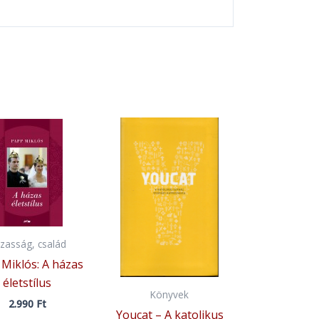
zasság, család
Miklós: A házas
életstílus
Könyvek
2.990
Ft
Youcat – A katolikus