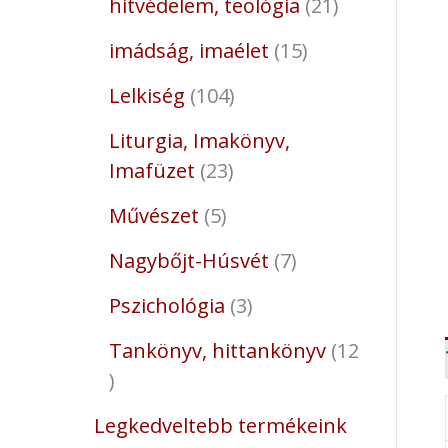
hitvédelem, teológia
21
imádság, imaélet
15
Lelkiség
104
Liturgia, Imakönyv,
Imafüzet
23
Művészet
5
Nagybőjt-Húsvét
7
Pszichológia
3
Tankönyv, hittankönyv
12
Legkedveltebb termékeink