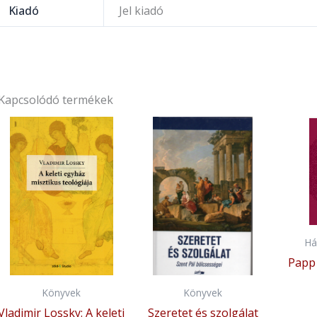
Kiadó
Jel kiadó
Kapcsolódó termékek
Há
Papp 
Könyvek
Könyvek
Vladimir Lossky: A keleti
Szeretet és szolgálat