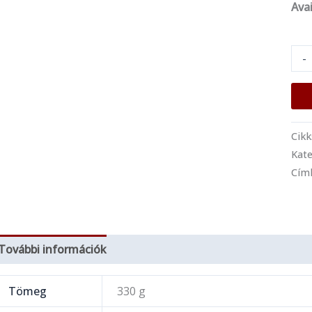
Avai
-
Cik
Kate
Cím
További információk
Tömeg
330 g