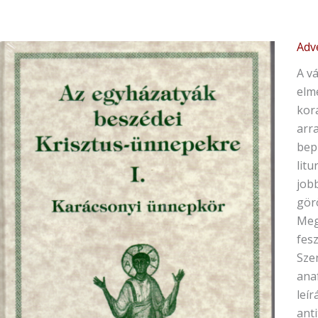
Adv
Az
egy
A vá
bes
elmé
Kris
kora
ünn
arra
I.
bep
-
lit
Kar
jobb
ünn
gör
men
Meg
fesz
Sze
ana
leír
ant