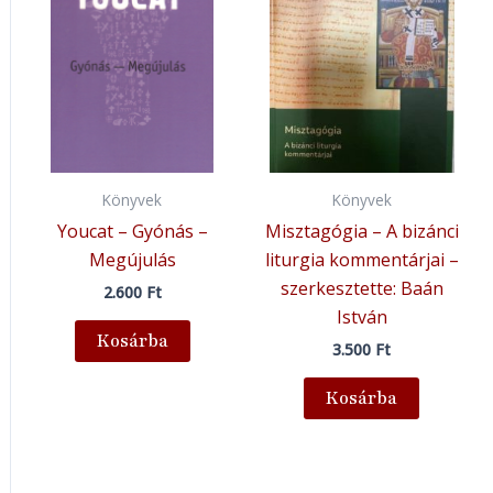
Könyvek
Könyvek
Youcat – Gyónás –
Misztagógia – A bizánci
Megújulás
liturgia kommentárjai –
szerkesztette: Baán
2.600
Ft
István
Kosárba
3.500
Ft
Kosárba