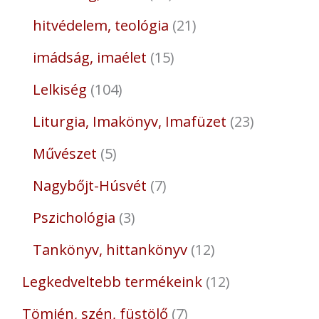
hitvédelem, teológia
21
imádság, imaélet
15
Lelkiség
104
Liturgia, Imakönyv, Imafüzet
23
Művészet
5
Nagybőjt-Húsvét
7
Pszichológia
3
Tankönyv, hittankönyv
12
Legkedveltebb termékeink
12
Tömjén, szén, füstölő
7