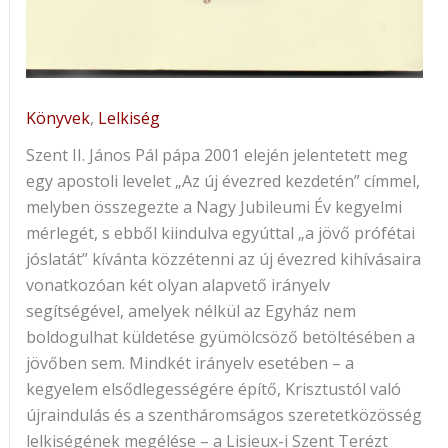
Könyvek
,
Lelkiség
Szent II. János Pál pápa 2001 elején jelentetett meg
egy apostoli levelet „Az új évezred kezdetén” címmel,
melyben összegezte a Nagy Jubileumi Év kegyelmi
mérlegét, s ebből kiindulva egyúttal „a jövő prófétai
jóslatát” kívánta közzétenni az új évezred kihívásaira
vonatkozóan két olyan alapvető irányelv
segítségével, amelyek nélkül az Egyház nem
boldogulhat küldetése gyümölcsöző betöltésében a
jövőben sem. Mindkét irányelv esetében – a
kegyelem elsődlegességére építő, Krisztustól való
újraindulás és a szentháromságos szeretetközösség
lelkiségének megélése – a Lisieux-i Szent Terézt