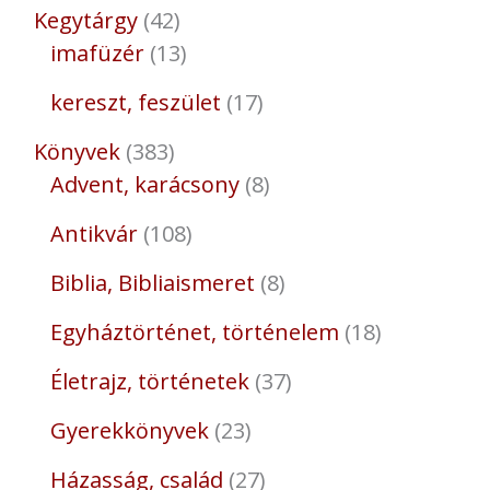
Kegytárgy
42
imafüzér
13
kereszt, feszület
17
Könyvek
383
Advent, karácsony
8
Antikvár
108
Biblia, Bibliaismeret
8
Egyháztörténet, történelem
18
Életrajz, történetek
37
Gyerekkönyvek
23
Házasság, család
27