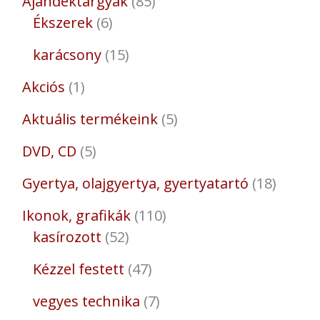
Ajándéktárgyak
85
Ékszerek
6
karácsony
15
Akciós
1
Aktuális termékeink
5
DVD, CD
5
Gyertya, olajgyertya, gyertyatartó
18
Ikonok, grafikák
110
kasírozott
52
Kézzel festett
47
vegyes technika
7