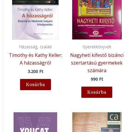
Házasság, család
Gyerekkönyvek
Timothy és Kathy Keller:
Nagyheti kifestő bizánci
A házasságról
szertartású gyermekek
számára
3.200
Ft
990
Ft
Kosárba
Kosárba