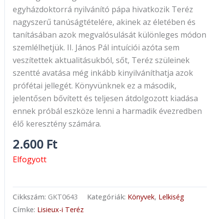
egyházdoktorrá nyilvánító pápa hivatkozik Teréz
nagyszerű tanúságtételére, akinek az életében és
tanításában azok megvalósulását különleges módon
szemlélhetjük. II. János Pál intuíciói azóta sem
veszítettek aktualitásukból, sőt, Teréz szüleinek
szentté avatása még inkább kinyilváníthatja azok
prófétai jellegét. Könyvünknek ez a második,
jelentősen bővített és teljesen átdolgozott kiadása
ennek próbál eszköze lenni a harmadik évezredben
élő keresztény számára.
2.600
Ft
Elfogyott
Cikkszám:
GKT0643
Kategóriák:
Könyvek
,
Lelkiség
Címke:
Lisieux-i Teréz