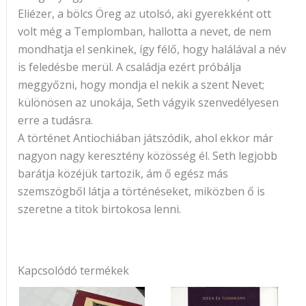
Eliézer, a bölcs Öreg az utolsó, aki gyerekként ott
volt még a Templomban, hallotta a nevet, de nem
mondhatja el senkinek, így félő, hogy halálával a név
is feledésbe merül. A családja ezért próbálja
meggyőzni, hogy mondja el nekik a szent Nevet;
különösen az unokája, Seth vágyik szenvedélyesen
erre a tudásra.
A történet Antiochiában játszódik, ahol ekkor már
nagyon nagy keresztény közösség él. Seth legjobb
barátja közéjük tartozik, ám ő egész más
szemszögből látja a történéseket, miközben ő is
szeretne a titok birtokosa lenni.
Kapcsolódó termékek