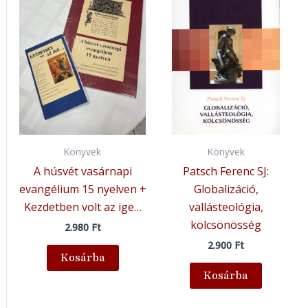
Könyvek
Könyvek
A húsvét vasárnapi
Patsch Ferenc SJ:
evangélium 15 nyelven +
Globalizáció,
Kezdetben volt az ige…
vallásteológia,
kölcsönösség
2.980
Ft
2.900
Ft
Kosárba
Kosárba