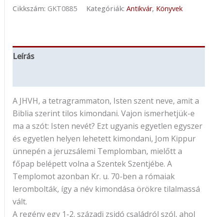
Cikkszám:
GKT0885
Kategóriák:
Antikvár
,
Könyvek
Leírás
További információk
A JHVH, a tetragrammaton, Isten szent neve, amit a
Biblia szerint tilos kimondani. Vajon ismerhetjük-e
ma a szót: Isten nevét? Ezt ugyanis egyetlen egyszer
és egyetlen helyen lehetett kimondani, Jom Kippur
ünnepén a jeruzsálemi Templomban, mielőtt a
főpap belépett volna a Szentek Szentjébe. A
Templomot azonban Kr. u. 70-ben a rómaiak
lerombolták, így a név kimondása örökre tilalmassá
vált.
A regény egy 1-2. századi zsidó családról szól, ahol