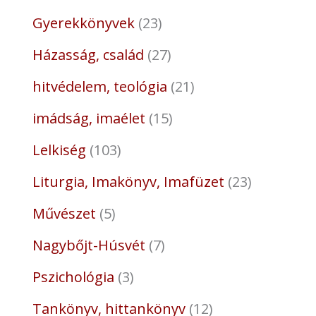
Gyerekkönyvek
23
Házasság, család
27
hitvédelem, teológia
21
imádság, imaélet
15
Lelkiség
103
Liturgia, Imakönyv, Imafüzet
23
Művészet
5
Nagybőjt-Húsvét
7
Pszichológia
3
Tankönyv, hittankönyv
12