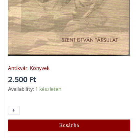
Antikvár
,
Könyvek
2.500
Ft
Availability:
1 készleten
+
-
Kosárba