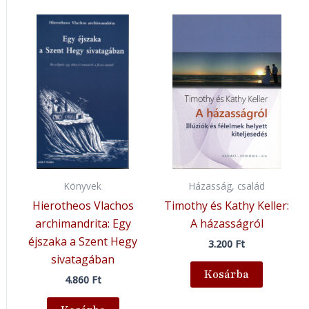
Könyvek
Házasság, család
Hierotheos Vlachos
Timothy és Kathy Keller:
archimandrita: Egy
A házasságról
éjszaka a Szent Hegy
3.200
Ft
sivatagában
Kosárba
4.860
Ft