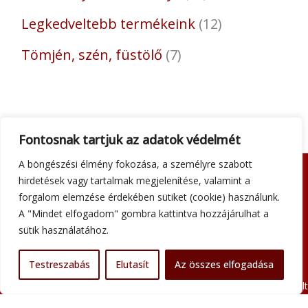
Legkedveltebb termékeink
12
Tömjén, szén, füstölő
7
Fontosnak tartjuk az adatok védelmét
A böngészési élmény fokozása, a személyre szabott
hirdetések vagy tartalmak megjelenítése, valamint a
Adatkezelési tájékoztató
forgalom elemzése érdekében sütiket (cookie) használunk.
Általános szerződési feltételek
A "Mindet elfogadom" gombra kattintva hozzájárulhat a
Impresszum
sütik használatához.
Szállítási információk
Kapcsolat
Testreszabás
Elutasít
Az összes elfogadása
Minden jog fenntartva © 2026 Szent Atanáz Könyv- és Kegytárgybolt
Budapest