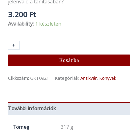
jelenvaló a tanításában?
3.200
Ft
Availability:
1 készleten
+
-
Kosárba
Cikkszám:
GKT0921
Kategóriák:
Antikvár
,
Könyvek
További információk
Tömeg
317 g