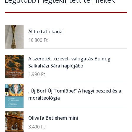
Áldoztató kanál
10.800
Ft
A szeretet tüzével- válogatás Boldog
Salkaházi Sára naplójából
1.990
Ft
,,Új Bort Új Tömlőbe!" A hegyi beszéd és a
morálteológia
Olivafa Betlehem mini
3.400
Ft