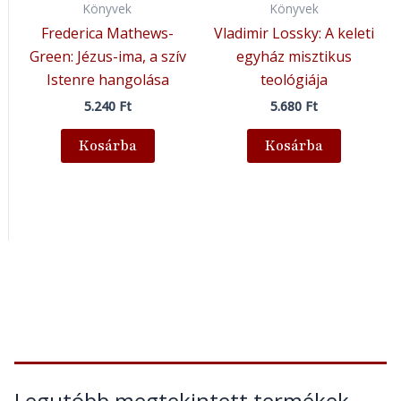
Könyvek
Könyvek
Frederica Mathews-
Vladimir Lossky: A keleti
Green: Jézus-ima, a szív
egyház misztikus
Istenre hangolása
teológiája
5.240
Ft
5.680
Ft
Kosárba
Kosárba
Legutóbb megtekintett termékek