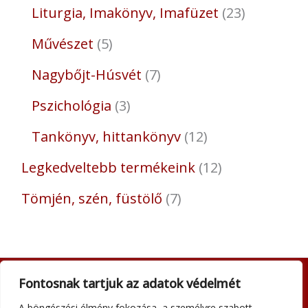
Liturgia, Imakönyv, Imafüzet
23
Művészet
5
Nagybőjt-Húsvét
7
Pszichológia
3
Tankönyv, hittankönyv
12
Legkedveltebb termékeink
12
Tömjén, szén, füstölő
7
Fontosnak tartjuk az adatok védelmét
Adatkezelési tájékoztató
A böngészési élmény fokozása, a személyre szabott