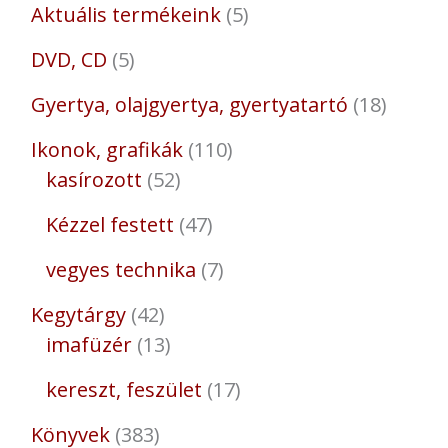
Aktuális termékeink
5
DVD, CD
5
Gyertya, olajgyertya, gyertyatartó
18
Ikonok, grafikák
110
kasírozott
52
Kézzel festett
47
vegyes technika
7
Kegytárgy
42
imafüzér
13
kereszt, feszület
17
Könyvek
383