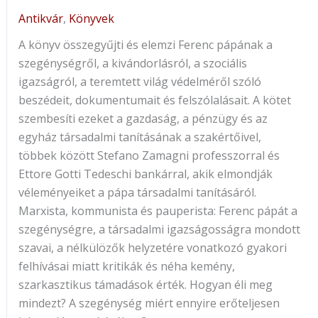
Antikvár
,
Könyvek
A könyv összegyűjti és elemzi Ferenc pápának a
szegénységről, a kivándorlásról, a szociális
igazságról, a teremtett világ védelméről szóló
beszédeit, dokumentumait és felszólalásait. A kötet
szembesíti ezeket a gazdaság, a pénzügy és az
egyház társadalmi tanításának a szakértőivel,
többek között Stefano Zamagni professzorral és
Ettore Gotti Tedeschi bankárral, akik elmondják
véleményeiket a pápa társadalmi tanításáról.
Marxista, kommunista és pauperista: Ferenc pápát a
szegénységre, a társadalmi igazságosságra mondott
szavai, a nélkülözők helyzetére vonatkozó gyakori
felhívásai miatt kritikák és néha kemény,
szarkasztikus támadások érték. Hogyan éli meg
mindezt? A szegénység miért ennyire erőteljesen