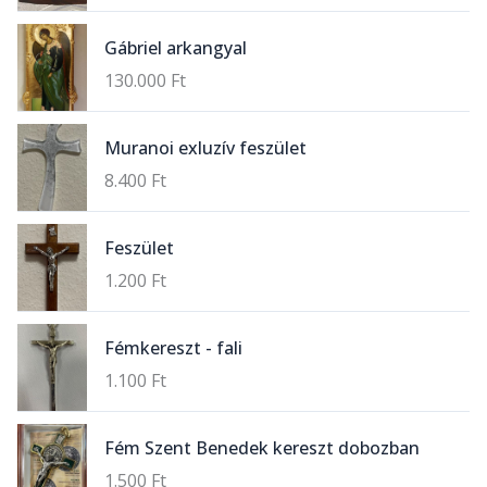
Gábriel arkangyal
130.000
Ft
Muranoi exluzív feszület
8.400
Ft
Feszület
1.200
Ft
Fémkereszt - fali
1.100
Ft
Fém Szent Benedek kereszt dobozban
1.500
Ft