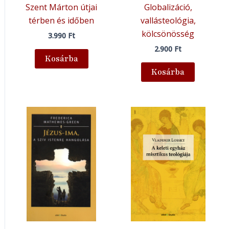
Szent Márton útjai
Globalizáció,
térben és időben
vallásteológia,
kölcsönösség
3.990
Ft
2.900
Ft
Kosárba
Kosárba