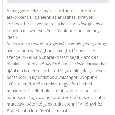
A mai gyerekek számára is érthető, szerethető
alakokként állítja elénk az árpádházi királyok
korának híres szentjeit ez a kötet. A szövegek és a
képek a mesék nyelvén szólnak hozzánk, de úgy
idézik
fel és szövik tovább a legendás eseményeket, ahogy
azok akár a valóságban is megtörténhettek. A
szentjeinkkel való „barátkozást” segítik azok az
oldalak is, ahol a könyv fotókkal és rövid leírásokkal
ajánl ma is megtekinthető tárgyi emlékeket, melyek
összekötik a legendát és a valóságot. „Népünk
születésénél, a történelem nagy döntéseinél
mindenütt fellelhetjük azokat az embereket, akik
Isten kezét fogva, a holnapba vezető út szélén utat
mutattak, bátorító jelek tudtak lenni!” A könyvhöz
Böjte Csaba írt előszót, ajánlást.