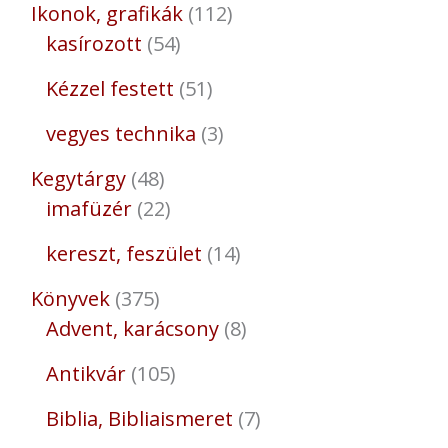
Ikonok, grafikák
112
kasírozott
54
Kézzel festett
51
vegyes technika
3
Kegytárgy
48
imafüzér
22
kereszt, feszület
14
Könyvek
375
Advent, karácsony
8
Antikvár
105
Biblia, Bibliaismeret
7