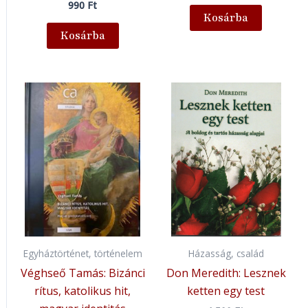
990
Ft
Kosárba
Kosárba
Egyháztörténet, történelem
Házasság, család
Véghseő Tamás: Bizánci
Don Meredith: Lesznek
rítus, katolikus hit,
ketten egy test