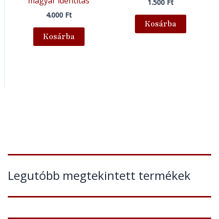
magyar identitás
1.500
Ft
4.000
Ft
Kosárba
Kosárba
Legutóbb megtekintett termékek