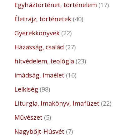
Egyháztörténet, történelem
17
Életrajz, történetek
40
Gyerekkönyvek
22
Házasság, család
27
hitvédelem, teológia
23
imádság, imaélet
16
Lelkiség
98
Liturgia, Imakönyv, Imafüzet
22
Művészet
5
Nagybőjt-Húsvét
7