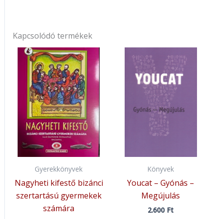
Kapcsolódó termékek
Gyerekkönyvek
Könyvek
Nagyheti kifestő bizánci
Youcat – Gyónás –
szertartású gyermekek
Megújulás
számára
2.600
Ft