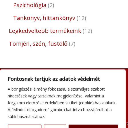
Pszichológia
2
Tankönyv, hittankönyv
12
Legkedveltebb termékeink
12
Tömjén, szén, füstölő
7
Fontosnak tartjuk az adatok védelmét
Adatkezelési tájékoztató
A böngészési élmény fokozása, a személyre szabott
Általános szerződési feltételek
hirdetések vagy tartalmak megjelenítése, valamint a
Impresszum
forgalom elemzése érdekében sütiket (cookie) használunk.
Szállítási információk
A "Mindet elfogadom" gombra kattintva hozzájárulhat a
Kapcsolat
sütik használatához.
Minden jog fenntartva © 2026 Szent Atanáz Könyv- és Kegytárgybolt