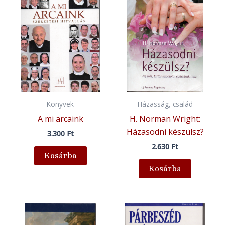
Könyvek
Házasság, család
A mi arcaink
H. Norman Wright:
Házasodni készülsz?
3.300
Ft
2.630
Ft
Kosárba
Kosárba