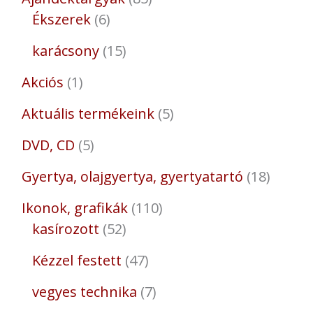
Ékszerek
6
karácsony
15
Akciós
1
Aktuális termékeink
5
DVD, CD
5
Gyertya, olajgyertya, gyertyatartó
18
Ikonok, grafikák
110
kasírozott
52
Kézzel festett
47
vegyes technika
7