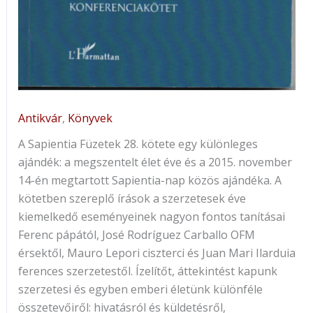
Antikvár
,
Könyvek
A Sapientia Füzetek 28. kötete egy különleges
ajándék: a megszentelt élet éve és a 2015. november
14-én megtartott Sapientia-nap közös ajándéka. A
kötetben szereplő írások a szerzetesek éve
kiemelkedő eseményeinek nagyon fontos tanításai
Fe­renc pápától, José Rodríguez Carballo OFM
érsektől, Mauro Lepori ciszterci és Juan Mari Ilarduia
ferences szerzetestől. Ízelítőt, áttekintést kapunk
szerzetesi és egyben emberi életünk különféle
összetevőiről: hivatásról és küldetésről,