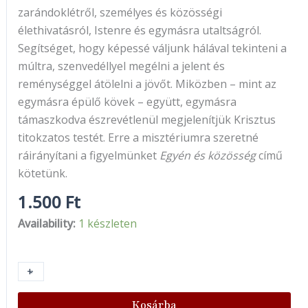
zarándoklétről, személyes és közösségi
élethivatásról, Istenre és egymásra utaltságról.
Segítséget, hogy képessé váljunk hálával tekinteni a
múltra, szenvedéllyel megélni a jelent és
reménységgel átölelni a jövőt. Miközben – mint az
egymásra épülő kövek – együtt, egymásra
támaszkodva észrevétlenül megjelenítjük Krisztus
titokzatos testét. Erre a misztériumra szeretné
ráirányítani a figyelmünket
Egyén és közösség
című
kötetünk.
1.500
Ft
Availability:
1 készleten
+
-
Kosárba