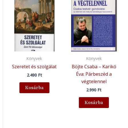
Könyvek
Könyvek
Szeretet és szolgálat
Böjte Csaba – Karikó
Éva: Párbeszéd a
2.490
Ft
végtelennel
Kosárba
2.990
Ft
Kosárba