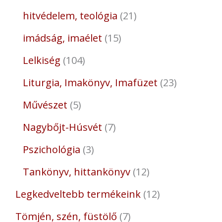
hitvédelem, teológia
21
imádság, imaélet
15
Lelkiség
104
Liturgia, Imakönyv, Imafüzet
23
Művészet
5
Nagybőjt-Húsvét
7
Pszichológia
3
Tankönyv, hittankönyv
12
Legkedveltebb termékeink
12
Tömjén, szén, füstölő
7