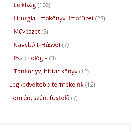
Lelkiség
103
Liturgia, Imakönyv, Imafüzet
23
Művészet
5
Nagybőjt-Húsvét
7
Pszichológia
3
Tankönyv, hittankönyv
12
Legkedveltebb termékeink
12
Tömjén, szén, füstölő
7