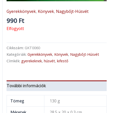
Gyerekkönyvek
,
Könyvek
,
Nagybőjt-Húsvét
990
Ft
Elfogyott
Cikkszám:
GKT0060
Kategóriák:
Gyerekkönyvek
,
Könyvek
,
Nagybőjt-Húsvét
Címkék:
gyerekeknek
,
húsvét
,
kifestő
További információk
Tömeg
130 g
Méretek
28.5 × 20 × 0.3 cm