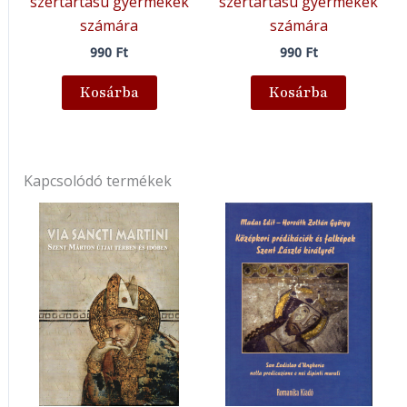
szertartású gyermekek
szertartású gyermekek
számára
számára
990
Ft
990
Ft
Kosárba
Kosárba
Kapcsolódó termékek