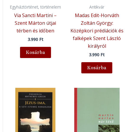
Egyháztörténet, történelem
Antikvár
Via Sancti Martini –
Madas Edit-Horváth
Szent Márton útjai
Zoltán György:
térben és időben
Középkori prédiációk és
falképek Szent László
3.990
Ft
királyról
Kosárba
3.990
Ft
Kosárba