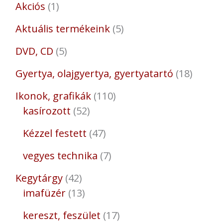
Akciós
1
Aktuális termékeink
5
DVD, CD
5
Gyertya, olajgyertya, gyertyatartó
18
Ikonok, grafikák
110
kasírozott
52
Kézzel festett
47
vegyes technika
7
Kegytárgy
42
imafüzér
13
kereszt, feszület
17