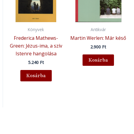
Könyvek
Antikvár
Frederica Mathews-
Martin Werlen: Már késő
Green: Jézus-ima, a szív
2.900
Ft
Istenre hangolása
Kosárba
5.240
Ft
Kosárba