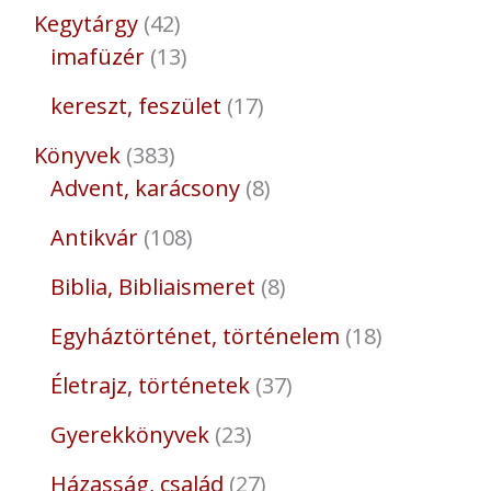
Kegytárgy
42
imafüzér
13
kereszt, feszület
17
Könyvek
383
Advent, karácsony
8
Antikvár
108
Biblia, Bibliaismeret
8
Egyháztörténet, történelem
18
Életrajz, történetek
37
Gyerekkönyvek
23
Házasság, család
27