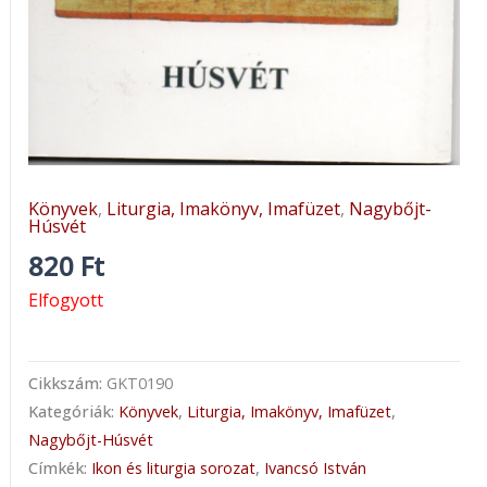
Könyvek
,
Liturgia, Imakönyv, Imafüzet
,
Nagybőjt-
Húsvét
820
Ft
Elfogyott
Cikkszám:
GKT0190
Kategóriák:
Könyvek
,
Liturgia, Imakönyv, Imafüzet
,
Nagybőjt-Húsvét
Címkék:
Ikon és liturgia sorozat
,
Ivancsó István