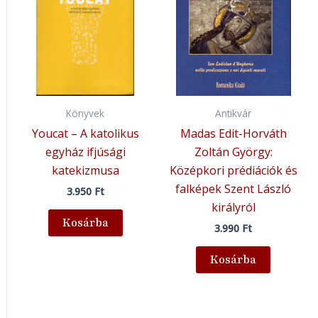
Könyvek
Antikvár
Youcat – A katolikus
Madas Edit-Horváth
egyház ifjúsági
Zoltán György:
katekizmusa
Középkori prédiációk és
falképek Szent László
3.950
Ft
királyról
Kosárba
3.990
Ft
Kosárba