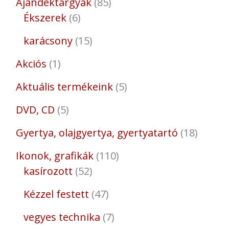
Ajándéktárgyak
85
Ékszerek
6
karácsony
15
Akciós
1
Aktuális termékeink
5
DVD, CD
5
Gyertya, olajgyertya, gyertyatartó
18
Ikonok, grafikák
110
kasírozott
52
Kézzel festett
47
vegyes technika
7