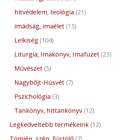
hitvédelem, teológia
21
imádság, imaélet
15
Lelkiség
104
Liturgia, Imakönyv, Imafüzet
23
Művészet
5
Nagybőjt-Húsvét
7
Pszichológia
3
Tankönyv, hittankönyv
12
Legkedveltebb termékeink
12
Tömjén, szén, füstölő
7