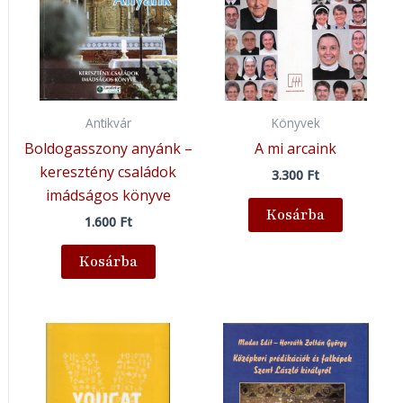
Antikvár
Könyvek
Boldogasszony anyánk –
A mi arcaink
keresztény családok
3.300
Ft
imádságos könyve
Kosárba
1.600
Ft
Kosárba