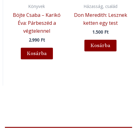
Könyvek
Házasság, család
Böjte Csaba – Karikó
Don Meredith: Lesznek
Éva: Párbeszéd a
ketten egy test
végtelennel
1.500
Ft
2.990
Ft
Kosárba
Kosárba