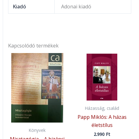
Kiadó
Adonai kiadó
Kapcsolódó termékek
Házasság, család
Papp Miklós: A házas
életstílus
Könyvek
2.990
Ft
Misztagógia – A bizánci