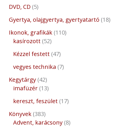
DVD, CD
5
Gyertya, olajgyertya, gyertyatartó
18
Ikonok, grafikák
110
kasírozott
52
Kézzel festett
47
vegyes technika
7
Kegytárgy
42
imafüzér
13
kereszt, feszület
17
Könyvek
383
Advent, karácsony
8