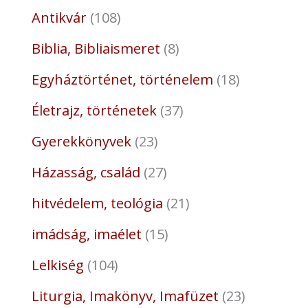
Antikvár
108
Biblia, Bibliaismeret
8
Egyháztörténet, történelem
18
Életrajz, történetek
37
Gyerekkönyvek
23
Házasság, család
27
hitvédelem, teológia
21
imádság, imaélet
15
Lelkiség
104
Liturgia, Imakönyv, Imafüzet
23