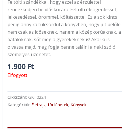
Feltölti szándékkal, hogy ezzel az érzülettel
rendezkedjen be időskorára. Feltölti életigenléssel,
lelkesedéssel, örömmel, költészettel. Ez a sok kincs
pedig annyira túlcsordul a könyvben, hogy jut belőle
nem csak az időseknek, hanem a középkorúaknak, a
fiataloknak, sőt még a gyerekeknek is! Akárki is
olvassa majd, meg fogja benne találni a neki szóló
személyes üzenetet.
1.900
Ft
Elfogyott
Cikkszám:
GKT0224
Kategóriák:
Életrajz, történetek
,
Könyvek