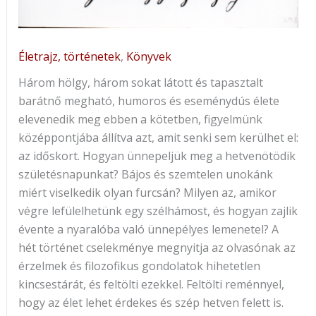
Életrajz, történetek
,
Könyvek
Három ​hölgy, három sokat látott és tapasztalt
barátnő megható, humoros és eseménydús élete
elevenedik meg ebben a kötetben, figyelmünk
középpontjába állítva azt, amit senki sem kerülhet el:
az időskort. Hogyan ünnepeljük meg a hetvenötödik
születésnapunkat? Bájos és szemtelen unokánk
miért viselkedik olyan furcsán? Milyen az, amikor
végre lefülelhetünk egy szélhámost, és hogyan zajlik
évente a nyaralóba való ünnepélyes lemenetel? A
hét történet cselekménye megnyitja az olvasónak az
érzelmek és filozofikus gondolatok hihetetlen
kincsestárát, és feltölti ezekkel. Feltölti reménnyel,
hogy az élet lehet érdekes és szép hetven felett is.