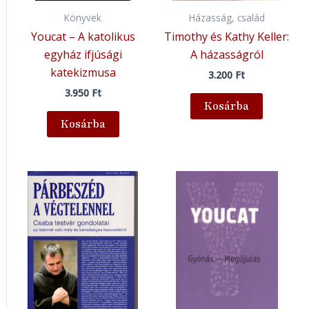
Könyvek
Házasság, család
Youcat – A katolikus
Timothy és Kathy Keller:
egyház ifjúsági
A házasságról
katekizmusa
3.200
Ft
3.950
Ft
Kosárba
Kosárba