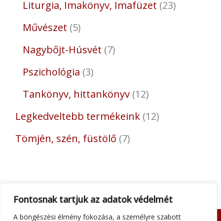
Liturgia, Imakönyv, Imafüzet
23
Művészet
5
Nagybőjt-Húsvét
7
Pszichológia
3
Tankönyv, hittankönyv
12
Legkedveltebb termékeink
12
Tömjén, szén, füstölő
7
Fontosnak tartjuk az adatok védelmét
A böngészési élmény fokozása, a személyre szabott