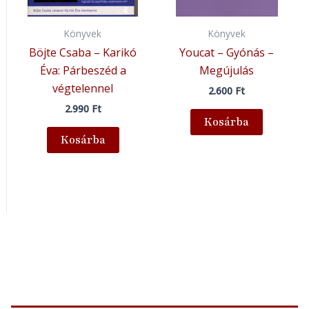
Könyvek
Könyvek
Böjte Csaba – Karikó
Youcat – Gyónás –
Éva: Párbeszéd a
Megújulás
végtelennel
2.600
Ft
2.990
Ft
Kosárba
Kosárba