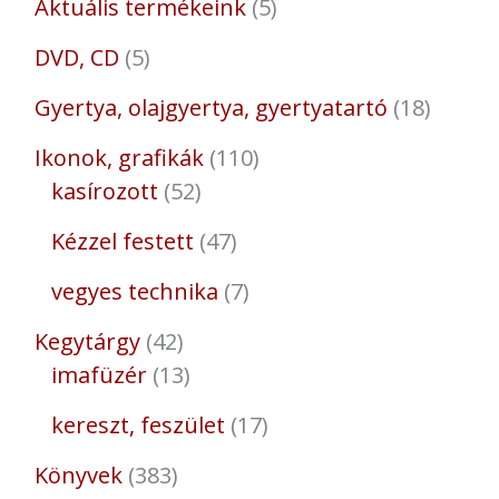
Aktuális termékeink
5
DVD, CD
5
Gyertya, olajgyertya, gyertyatartó
18
Ikonok, grafikák
110
kasírozott
52
Kézzel festett
47
vegyes technika
7
Kegytárgy
42
imafüzér
13
kereszt, feszület
17
Könyvek
383