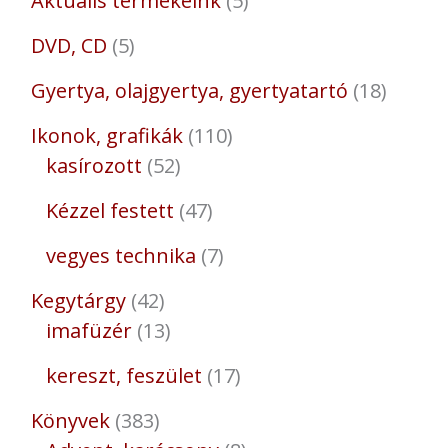
Aktuális termékeink
5
DVD, CD
5
Gyertya, olajgyertya, gyertyatartó
18
Ikonok, grafikák
110
kasírozott
52
Kézzel festett
47
vegyes technika
7
Kegytárgy
42
imafüzér
13
kereszt, feszület
17
Könyvek
383