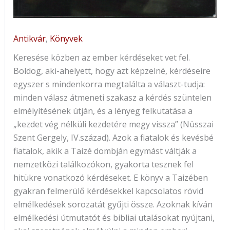
Antikvár
,
Könyvek
Keresése közben az ember kérdéseket vet fel.
Boldog, aki-ahelyett, hogy azt képzelné, kérdéseire
egyszer s mindenkorra megtalálta a választ-tudja:
minden válasz átmeneti szakasz a kérdés szüntelen
elmélyítésének útján, és a lényeg felkutatása a
„kezdet vég nélküli kezdetére megy vissza” (Nüsszai
Szent Gergely, IV.század). Azok a fiatalok és kevésbé
fiatalok, akik a Taizé dombján egymást váltják a
nemzetközi találkozókon, gyakorta tesznek fel
hitükre vonatkozó kérdéseket. E könyv a Taizében
gyakran felmerülő kérdésekkel kapcsolatos rövid
elmélkedések sorozatát gyűjti össze. Azoknak kíván
elmélkedési útmutatót és bibliai utalásokat nyújtani,