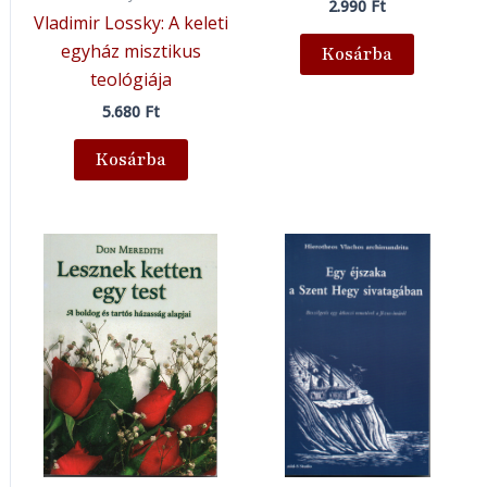
2.990
Ft
Vladimir Lossky: A keleti
egyház misztikus
Kosárba
teológiája
5.680
Ft
Kosárba