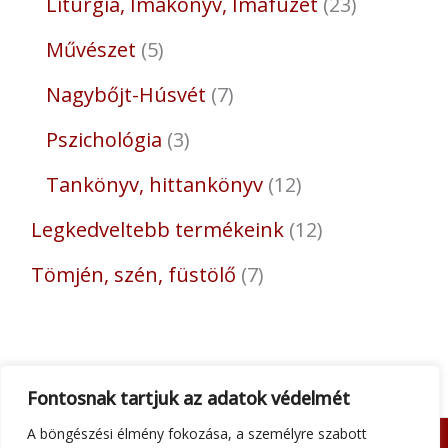
Liturgia, Imakönyv, Imafüzet
23
Művészet
5
Nagybőjt-Húsvét
7
Pszichológia
3
Tankönyv, hittankönyv
12
Legkedveltebb termékeink
12
Tömjén, szén, füstölő
7
Fontosnak tartjuk az adatok védelmét
A böngészési élmény fokozása, a személyre szabott