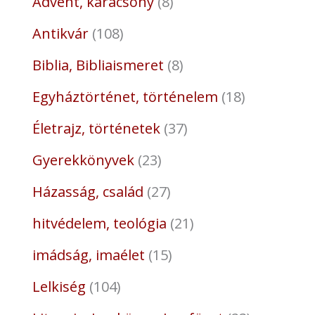
Advent, karácsony
8
Antikvár
108
Biblia, Bibliaismeret
8
Egyháztörténet, történelem
18
Életrajz, történetek
37
Gyerekkönyvek
23
Házasság, család
27
hitvédelem, teológia
21
imádság, imaélet
15
Lelkiség
104