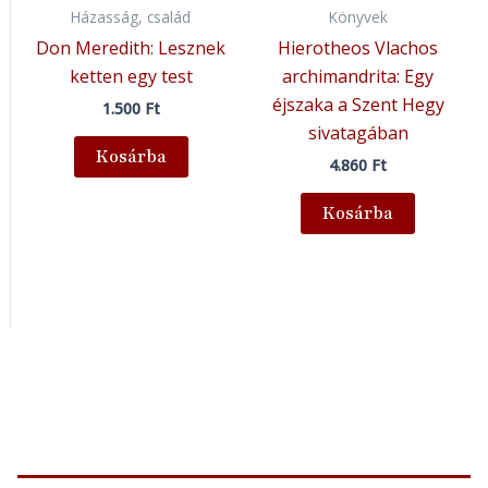
Házasság, család
Könyvek
Don Meredith: Lesznek
Hierotheos Vlachos
ketten egy test
archimandrita: Egy
éjszaka a Szent Hegy
1.500
Ft
sivatagában
Kosárba
4.860
Ft
Kosárba