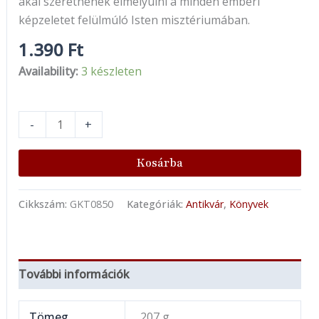
akai szeretnének elmélyülni a minden emberi
képzeletet felülmúló Isten misztériumában.
1.390
Ft
Availability:
3 készleten
-
+
Kosárba
Cikkszám:
GKT0850
Kategóriák:
Antikvár
,
Könyvek
További információk
Tömeg
207 g