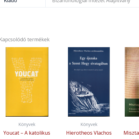
Kiadó
Bizantinológiai Intézet Alapítvány
Kapcsolódó termékek
Könyvek
Könyvek
Youcat – A katolikus
Hierotheos Vlachos
Miszta