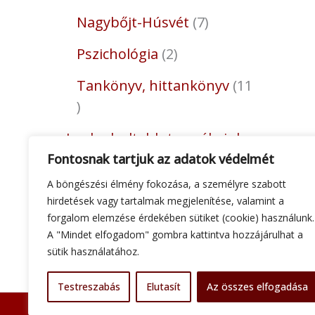
Nagybőjt-Húsvét
7
Pszichológia
2
Tankönyv, hittankönyv
11
Legkedveltebb termékeink
11
Fontosnak tartjuk az adatok védelmét
A böngészési élmény fokozása, a személyre szabott
Tömjén, szén, füstölő
8
hirdetések vagy tartalmak megjelenítése, valamint a
forgalom elemzése érdekében sütiket (cookie) használunk.
A "Mindet elfogadom" gombra kattintva hozzájárulhat a
sütik használatához.
Testreszabás
Elutasít
Az összes elfogadása