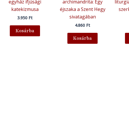
egyház ifjúsági
archimandrita: Egy
liturg
katekizmusa
éjszaka a Szent Hegy
szer
sivatagában
3.950
Ft
4.860
Ft
Kosárba
Kosárba