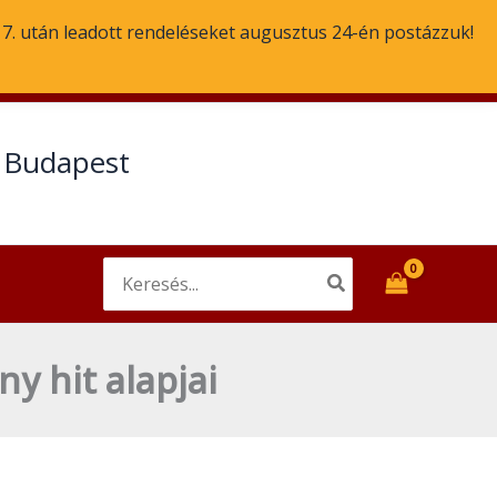
. 7. után leadott rendeléseket augusztus 24-én postázzuk!
Email
Facebook
t Budapest
Search
for:
y hit alapjai