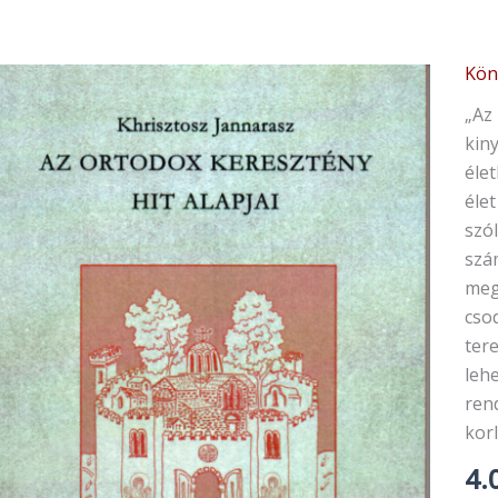
Kön
„Az
kiny
éle
éle
szó
szá
meg
csod
ter
leh
ren
kor
4.