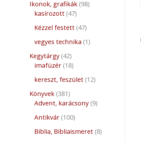
Ikonok, grafikák
98
kasírozott
47
Kézzel festett
47
vegyes technika
1
Kegytárgy
42
imafüzér
18
kereszt, feszület
12
Könyvek
381
Advent, karácsony
9
Antikvár
100
Biblia, Bibliaismeret
8