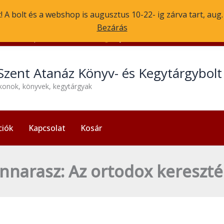
 A bolt és a webshop is augusztus 10-22- ig zárva tart, aug
Bezárás
1056 Budapest, Molnár u. 3.
Nyitvatartás: H-P 13:30-17:30
Szent Atanáz Könyv- és Kegytárgybol
ikonok, könyvek, kegytárgyak
ciók
Kapcsolat
Kosár
annarasz: Az ortodox keresztén