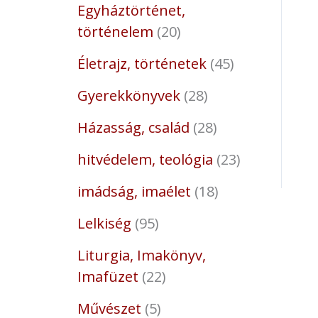
Egyháztörténet,
történelem
20
Életrajz, történetek
45
Gyerekkönyvek
28
Házasság, család
28
hitvédelem, teológia
23
imádság, imaélet
18
Lelkiség
95
Liturgia, Imakönyv,
Imafüzet
22
Művészet
5