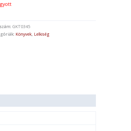
ogyott
kszám:
GKT0345
góriák:
Könyvek
,
Lelkiség