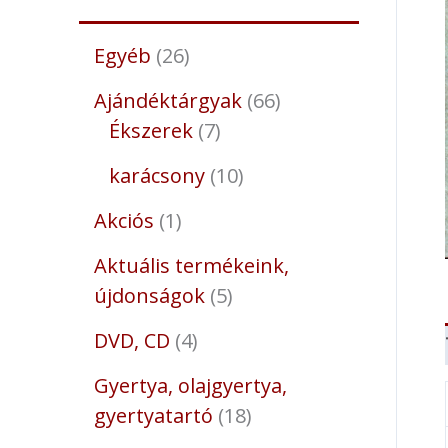
Egyéb
26
Ajándéktárgyak
66
Ékszerek
7
karácsony
10
Akciós
1
Aktuális termékeink,
újdonságok
5
DVD, CD
4
Gyertya, olajgyertya,
gyertyatartó
18