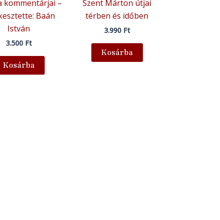
ia kommentárjai –
Szent Márton útjai
kesztette: Baán
térben és időben
István
3.990
Ft
3.500
Ft
Kosárba
Kosárba