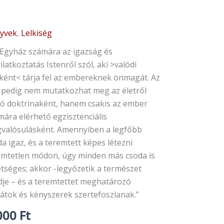
yvek
,
Lelkiség
 Egyház számára az igazság és
ilatkoztatás Istenről szól, aki >valódi
tként< tárja fel az embereknek önmagát. Az
t pedig nem mutatkozhat meg az életről
ló doktrinaként, hanem csakis az ember
mára elérhető egzisztenciális
valósulásként. Amennyiben a legfőbb
a igaz, és a teremtett képes létezni
emtetlen módon, úgy minden más csoda is
etséges; akkor -legyőzetik a természet
dje – és a teremtettet meghatározó
látok és kényszerek szertefoszlanak.”
000
Ft