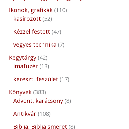
Ikonok, grafikák
110
kasírozott
52
Kézzel festett
47
vegyes technika
7
Kegytárgy
42
imafüzér
13
kereszt, feszület
17
Könyvek
383
Advent, karácsony
8
Antikvár
108
Biblia, Bibliaismeret
8