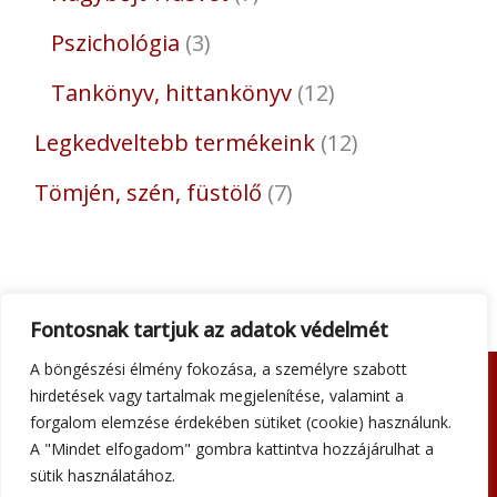
Pszichológia
3
Tankönyv, hittankönyv
12
Legkedveltebb termékeink
12
Tömjén, szén, füstölő
7
Fontosnak tartjuk az adatok védelmét
A böngészési élmény fokozása, a személyre szabott
hirdetések vagy tartalmak megjelenítése, valamint a
Adatkezelési tájékoztató
forgalom elemzése érdekében sütiket (cookie) használunk.
Általános szerződési feltételek
A "Mindet elfogadom" gombra kattintva hozzájárulhat a
Impresszum
sütik használatához.
Szállítási információk