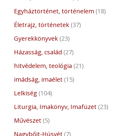
Egyháztörténet, történelem
18
Életrajz, történetek
37
Gyerekkönyvek
23
Házasság, család
27
hitvédelem, teológia
21
imádság, imaélet
15
Lelkiség
104
Liturgia, Imakönyv, Imafüzet
23
Művészet
5
Nagybőjt-Húsvét
7