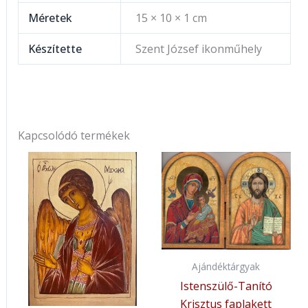
Méretek
15 × 10 × 1 cm
Készítette
Szent József ikonműhely
Kapcsolódó termékek
Ajándéktárgyak
Istenszülő-Tanító
Krisztus faplakett