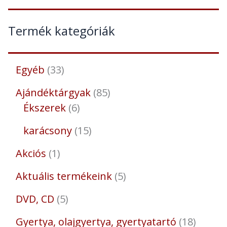
Termék kategóriák
Egyéb
33
Ajándéktárgyak
85
Ékszerek
6
karácsony
15
Akciós
1
Aktuális termékeink
5
DVD, CD
5
Gyertya, olajgyertya, gyertyatartó
18