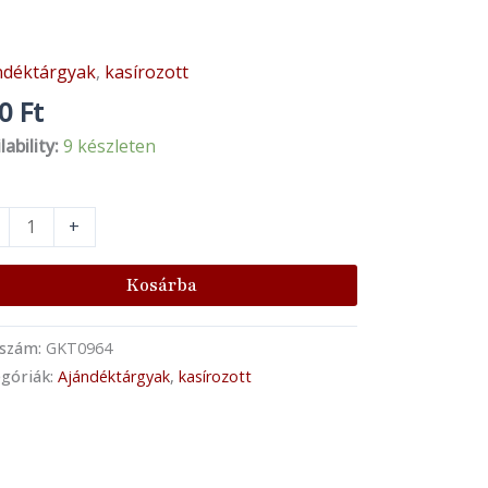
ndéktárgyak
,
kasírozott
iapócsi
akett
00
Ft
nyiség
lability:
9 készleten
+
Kosárba
kszám:
GKT0964
góriák:
Ajándéktárgyak
,
kasírozott