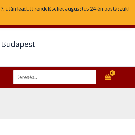
. 7. után leadott rendeléseket augusztus 24-én postázzuk!
Email
Facebook
t Budapest
Search
for: