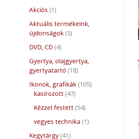
Akciós
1
Aktuális termékeink,
újdonságok
5
DVD, CD
4
Gyertya, olajgyertya,
gyertyatartó
18
Ikonok, grafikák
105
kasírozott
47
Kézzel festett
54
vegyes technika
1
Kegytárgy
41