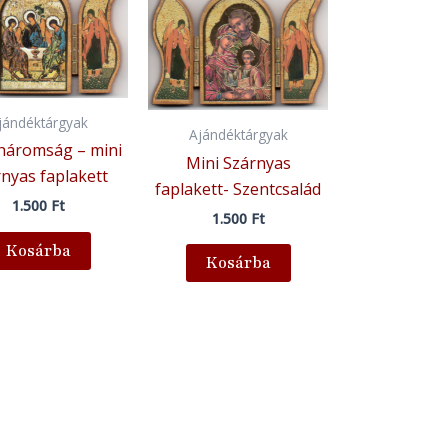
jándéktárgyak
Ajándéktárgyak
háromság – mini
Mini Szárnyas
nyas faplakett
faplakett- Szentcsalád
1.500
Ft
1.500
Ft
Kosárba
Kosárba