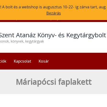
 A bolt és a webshop is augusztus 10-22- ig zárva tart, aug
Bezárás
1056 Budapest, Molnár u. 3.
Nyitvatartás: H-P 13:30-17:30
Szent Atanáz Könyv- és Kegytárgybol
ikonok, könyvek, kegytárgyak
ciók
Kapcsolat
Kosár
Máriapócsi faplakett