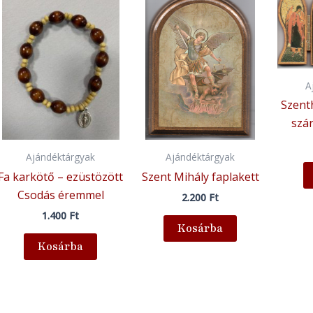
A
Szent
szár
Ajándéktárgyak
Ajándéktárgyak
Fa karkötő – ezüstözött
Szent Mihály faplakett
Csodás éremmel
2.200
Ft
1.400
Ft
Kosárba
Kosárba