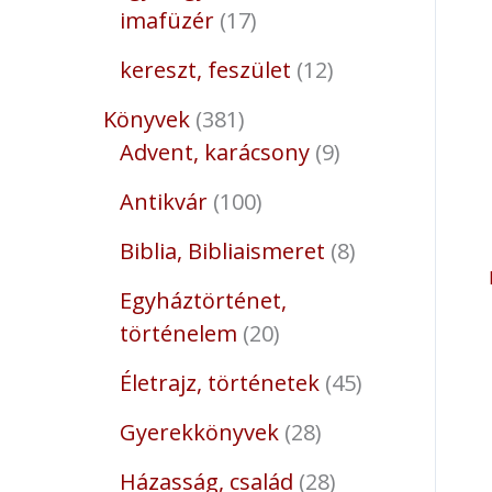
imafüzér
17
kereszt, feszület
12
Könyvek
381
Advent, karácsony
9
Antikvár
100
Biblia, Bibliaismeret
8
Egyháztörténet,
történelem
20
Életrajz, történetek
45
Gyerekkönyvek
28
Házasság, család
28