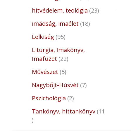
hitvédelem, teológia
23
imádság, imaélet
18
Lelkiség
95
Liturgia, Imakönyv,
Imafüzet
22
Művészet
5
Nagybőjt-Húsvét
7
Pszichológia
2
Tankönyv, hittankönyv
11