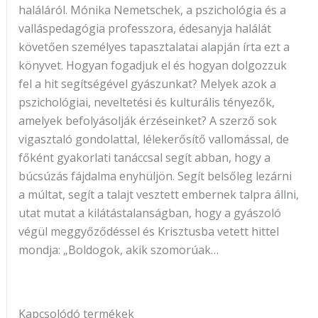
haláláról. Mónika Nemetschek, a pszichológia és a
valláspedagógia professzora, édesanyja halálát
követően személyes tapasztalatai alapján írta ezt a
könyvet. Hogyan fogadjuk el és hogyan dolgozzuk
fel a hit segítségével gyászunkat? Melyek azok a
pszichológiai, neveltetési és kulturális tényezők,
amelyek befolyásolják érzéseinket? A szerző sok
vigasztaló gondolattal, lélekerősítő vallomással, de
főként gyakorlati tanáccsal segít abban, hogy a
búcsúzás fájdalma enyhüljön. Segít belsőleg lezárni
a múltat, segít a talajt vesztett embernek talpra állni,
utat mutat a kilátástalanságban, hogy a gyászoló
végül meggyőződéssel és Krisztusba vetett hittel
mondja: „Boldogok, akik szomorúak…
Kapcsolódó termékek