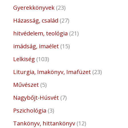
Gyerekkönyvek
23
Házasság, család
27
hitvédelem, teológia
21
imádság, imaélet
15
Lelkiség
103
Liturgia, Imakönyv, Imafüzet
23
Művészet
5
Nagybőjt-Húsvét
7
Pszichológia
3
Tankönyv, hittankönyv
12