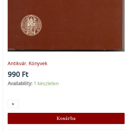
Antikvár
,
Könyvek
990
Ft
Availability:
1 készleten
+
-
Kosárba