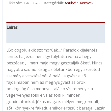
Cikkszám:
GKT0878
Kategóriák:
Antikvár
,
Könyvek
Leírás
További információk
„Boldogok, akik szomorúak…” Paradox kijelentés
lenne, ha Jézus nem így folytatta volna a hegyi
beszédet: „…mert majd megvigasztalják őket”. Nincs
nagyobb szomorúság az életünkben egy szeretett
személy elvesztésénél. A halál, a gyász első
fájdalmában nem ad megnyugvást az örök
boldogság és a mennyei találkozás reménye, a
végérvényes földi elválás tölti ki minden
gondolatunkat. Jézus maga is mélyen megrendült,
sőt, könnyekre fakadt, amikor értesült barátja, Lázár