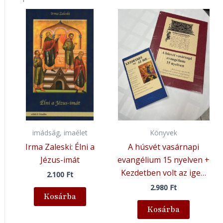
imádság, imaélet
Könyvek
Irma Zaleski: Élni a
A húsvét vasárnapi
Jézus-imát
evangélium 15 nyelven +
Kezdetben volt az ige…
2.100
Ft
2.980
Ft
Kosárba
Kosárba