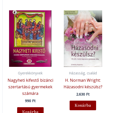
Gyerekkönyvek
Házasság, család
Nagyheti kifestő bizánci
H. Norman Wright:
szertartású gyermekek
Házasodni készülsz?
számára
2.630
Ft
990
Ft
Kosárba
Kosárba