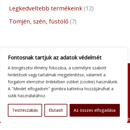
Legkedveltebb termékeink
12
Tömjén, szén, füstölő
7
Fontosnak tartjuk az adatok védelmét
A böngészési élmény fokozása, a személyre szabott
hirdetések vagy tartalmak megjelenítése, valamint a
Adatkezelési tájékoztató
forgalom elemzése érdekében sütiket (cookie) használunk.
Általános szerződési feltételek
A "Mindet elfogadom" gombra kattintva hozzájárulhat a
Impresszum
sütik használatához.
Szállítási információk
Kapcsolat
Testreszabás
Elutasít
Az összes elfogadása
Minden jog fenntartva © 2026 Szent Atanáz Könyv- és Kegytárgybolt
Budapest