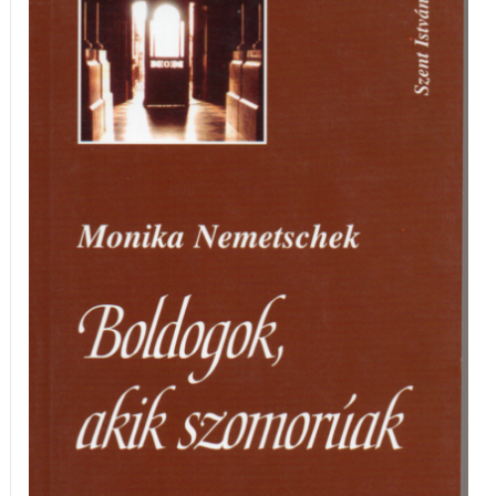
akik
szomorúak
mennyiség