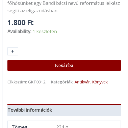
főhősünket egy Bandi bácsi nevű református lelkész
segíti az eligazodásban…
1.800
Ft
Availability:
1 készleten
+
-
Kosárba
Cikkszám:
GKT0912
Kategóriák:
Antikvár
,
Könyvek
További információk
Tömeg
234 g