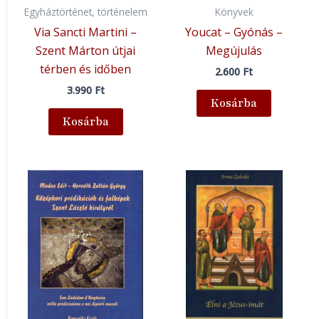
Egyháztörténet, történelem
Könyvek
Via Sancti Martini –
Youcat – Gyónás –
Szent Márton útjai
Megújulás
térben és időben
2.600
Ft
3.990
Ft
Kosárba
Kosárba