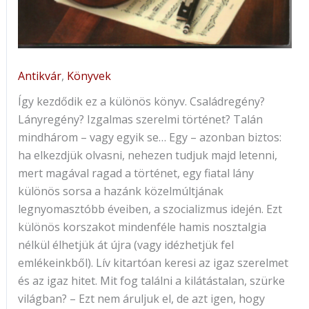
Antikvár
,
Könyvek
Így kezdődik ez a különös könyv. Családregény?
Lányregény? Izgalmas szerelmi történet? Talán
mindhárom – vagy egyik se… Egy – azonban biztos:
ha elkezdjük olvasni, nehezen tudjuk majd letenni,
mert magával ragad a történet, egy fiatal lány
különös sorsa a hazánk közelmúltjának
legnyomasztóbb éveiben, a szocializmus idején. Ezt
különös korszakot mindenféle hamis nosztalgia
nélkül élhetjük át újra (vagy idézhetjük fel
emlékeinkből). Lív kitartóan keresi az igaz szerelmet
és az igaz hitet. Mit fog találni a kilátástalan, szürke
világban? – Ezt nem áruljuk el, de azt igen, hogy