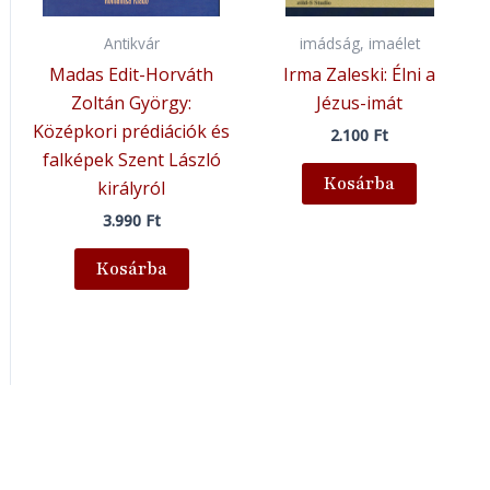
Antikvár
imádság, imaélet
Madas Edit-Horváth
Irma Zaleski: Élni a
Zoltán György:
Jézus-imát
Középkori prédiációk és
2.100
Ft
falképek Szent László
Kosárba
királyról
3.990
Ft
Kosárba