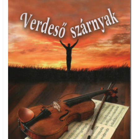
szárnyak
mennyiség