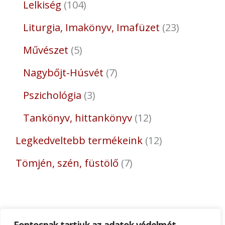
Lelkiség
104
Liturgia, Imakönyv, Imafüzet
23
Művészet
5
Nagybőjt-Húsvét
7
Pszichológia
3
Tankönyv, hittankönyv
12
Legkedveltebb termékeink
12
Tömjén, szén, füstölő
7