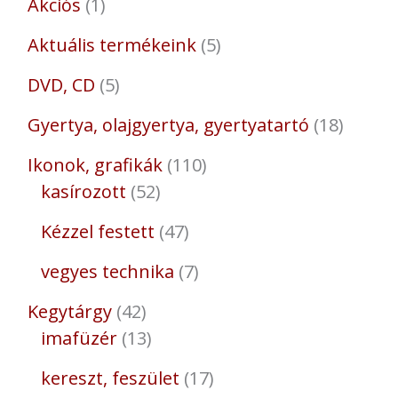
Akciós
1
Aktuális termékeink
5
DVD, CD
5
Gyertya, olajgyertya, gyertyatartó
18
Ikonok, grafikák
110
kasírozott
52
Kézzel festett
47
vegyes technika
7
Kegytárgy
42
imafüzér
13
kereszt, feszület
17