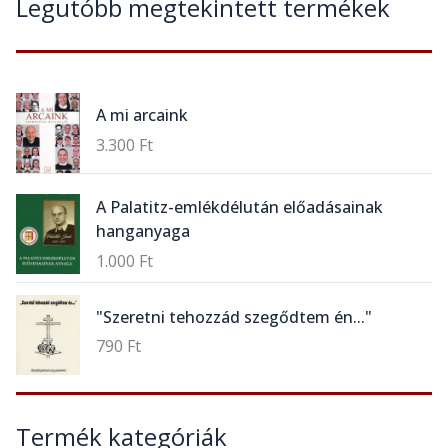
Legutóbb megtekintett termékek
A mi arcaink
3.300
Ft
A Palatitz-emlékdélután előadásainak
hanganyaga
1.000
Ft
"Szeretni tehozzád szegődtem én..."
790
Ft
Termék kategóriák