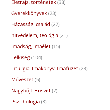
Életrajz, történetek
38
Gyerekkönyvek
23
Házasság, család
27
hitvédelem, teológia
21
imádság, imaélet
15
Lelkiség
104
Liturgia, Imakönyv, Imafüzet
23
Művészet
5
Nagybőjt-Húsvét
7
Pszichológia
3