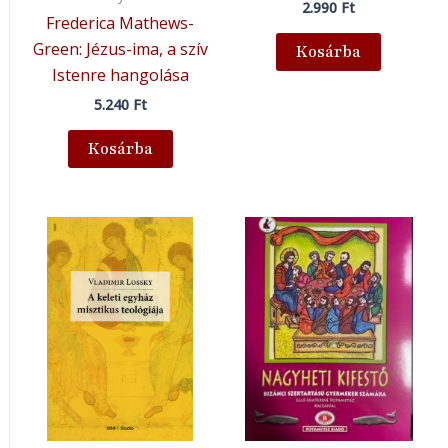
2.990
Ft
Frederica Mathews-
Green: Jézus-ima, a szív
Kosárba
Istenre hangolása
5.240
Ft
Kosárba