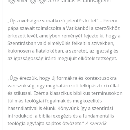
figyelmet. Így egyszerre tanítás és tanúságtétel.
„Újszövetségre vonatkozó jelentős kötet” – Ferenc
pápa szavait tolmácsolta a Vatikánból a szerzőkhöz
érkezett levél, amelyben reményét fejezte ki, hogy a
Szentírásban való elmélyülés felkelti a szívekben,
különösen a fiatalokéban, a szeretet, az igazság és
az igazságosság iránti megújult elkötelezettséget.
„Úgy érezzük, hogy új formákra és kontextusokra
van szükség, egy meghatározott lelkipásztori céllal
és stílussal. Ezért a klasszikus biblikus terminusokon
túl más teológiai fogalmak és megközelítés
használatával is élünk. Könyvünk így a szentírási
introdukció, a bibliai exegézis és a fundamentális
teológia egyfajta sajátos ötvözete.”
A szerzők