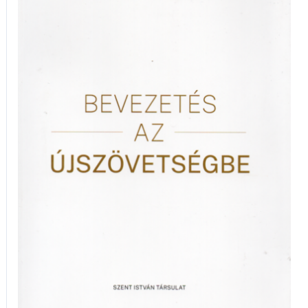
Ádám:
Bevezetés
az
Újszövetségbe
mennyiség