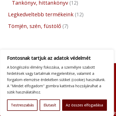
Tankönyv, hittankönyv
12
Legkedveltebb termékeink
12
Tömjén, szén, füstölő
7
Fontosnak tartjuk az adatok védelmét
A böngészési élmény fokozása, a személyre szabott
hirdetések vagy tartalmak megjelenítése, valamint a
Adatkezelési tájékoztató
forgalom elemzése érdekében sütiket (cookie) használunk.
Általános szerződési feltételek
A "Mindet elfogadom" gombra kattintva hozzájárulhat a
Impresszum
sütik használatához.
Szállítási információk
Kapcsolat
Testreszabás
Elutasít
Az összes elfogadása
Minden jog fenntartva © 2026 Szent Atanáz Könyv- és Kegytárgybolt