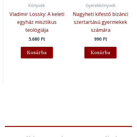
Könyvek
Gyerekkönyvek
Vladimir Lossky: A keleti
Nagyheti kifestő bizánci
egyház misztikus
szertartású gyermekek
teológiája
számára
5.680
Ft
990
Ft
Kosárba
Kosárba