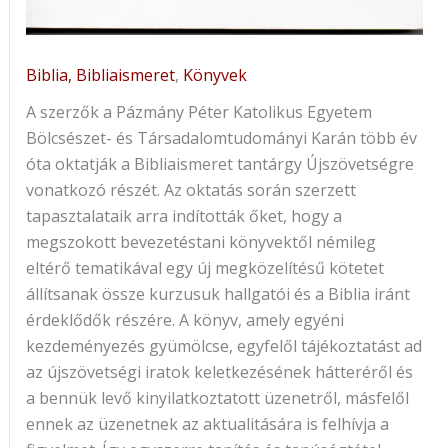
Biblia, Bibliaismeret
,
Könyvek
A szerzők a Pázmány Péter Katolikus Egyetem
Bölcsészet- és Társadalomtudományi Karán több év
óta oktatják a Bibliaismeret tantárgy Újszövetségre
vonatkozó részét. Az oktatás során szerzett
tapasztalataik arra indították őket, hogy a
megszokott bevezetéstani könyvektől némileg
eltérő tematikával egy új megközelítésű kötetet
állítsanak össze kurzusuk hallgatói és a Biblia iránt
érdeklődők részére. A könyv, amely egyéni
kezdeményezés gyümölcse, egyfelől tájékoztatást ad
az újszövetségi iratok keletkezésének hátteréről és
a bennük levő kinyilatkoztatott üzenetről, másfelől
ennek az üzenetnek az aktualitására is felhívja a