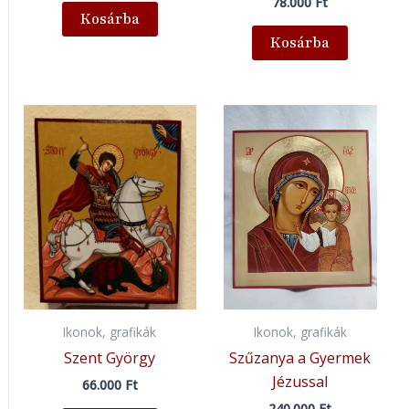
78.000
Ft
Kosárba
Kosárba
Ikonok, grafikák
Ikonok, grafikák
Szent György
Szűzanya a Gyermek
Jézussal
66.000
Ft
240.000
Ft