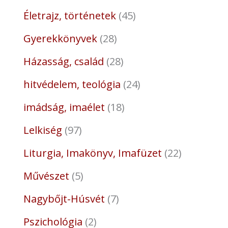
Életrajz, történetek
45
Gyerekkönyvek
28
Házasság, család
28
hitvédelem, teológia
24
imádság, imaélet
18
Lelkiség
97
Liturgia, Imakönyv, Imafüzet
22
Művészet
5
Nagybőjt-Húsvét
7
Pszichológia
2