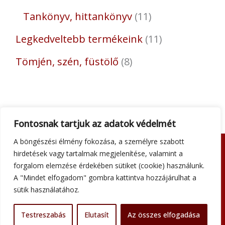
Tankönyv, hittankönyv
11
Legkedveltebb termékeink
11
Tömjén, szén, füstölő
8
Fontosnak tartjuk az adatok védelmét
A böngészési élmény fokozása, a személyre szabott
hirdetések vagy tartalmak megjelenítése, valamint a
Adatkezelési tájékoztató
forgalom elemzése érdekében sütiket (cookie) használunk.
Általános szerződési feltételek
A "Mindet elfogadom" gombra kattintva hozzájárulhat a
Impresszum
sütik használatához.
Szállítási információk
Kapcsolat
Testreszabás
Elutasít
Az összes elfogadása