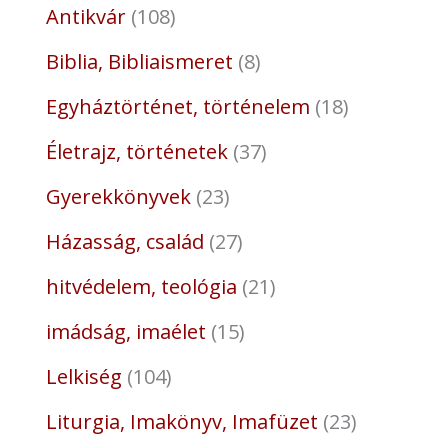
Antikvár
108
Biblia, Bibliaismeret
8
Egyháztörténet, történelem
18
Életrajz, történetek
37
Gyerekkönyvek
23
Házasság, család
27
hitvédelem, teológia
21
imádság, imaélet
15
Lelkiség
104
Liturgia, Imakönyv, Imafüzet
23