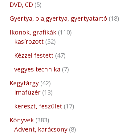
DVD, CD
5
Gyertya, olajgyertya, gyertyatartó
18
Ikonok, grafikák
110
kasírozott
52
Kézzel festett
47
vegyes technika
7
Kegytárgy
42
imafüzér
13
kereszt, feszület
17
Könyvek
383
Advent, karácsony
8