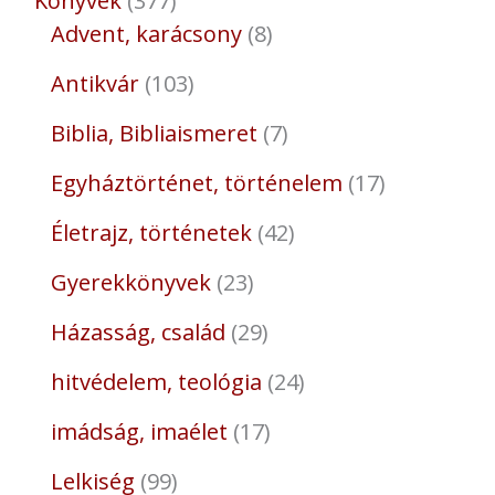
Könyvek
377
Advent, karácsony
8
Antikvár
103
Biblia, Bibliaismeret
7
Egyháztörténet, történelem
17
Életrajz, történetek
42
Gyerekkönyvek
23
Házasság, család
29
hitvédelem, teológia
24
imádság, imaélet
17
Lelkiség
99