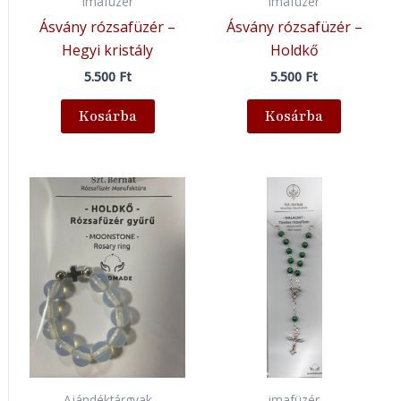
imafüzér
imafüzér
Ásvány rózsafüzér –
Ásvány rózsafüzér –
Hegyi kristály
Holdkő
5.500
Ft
5.500
Ft
Kosárba
Kosárba
Ajándéktárgyak
imafüzér