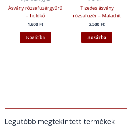
Ásvány rózsafüzérgyűrű
Tizedes ásvány
– holdkő
rózsafüzér – Malachit
1.600
Ft
2.500
Ft
Kosárba
Kosárba
Legutóbb megtekintett termékek