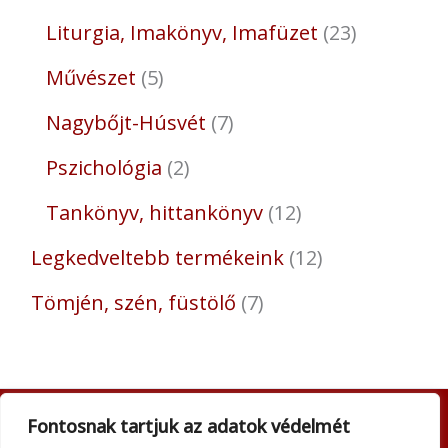
Liturgia, Imakönyv, Imafüzet
23
Művészet
5
Nagybőjt-Húsvét
7
Pszichológia
2
Tankönyv, hittankönyv
12
Legkedveltebb termékeink
12
Tömjén, szén, füstölő
7
Fontosnak tartjuk az adatok védelmét
Adatkezelési tájékoztató