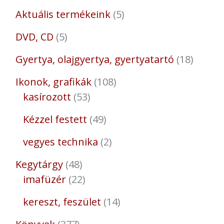
Aktuális termékeink
5
DVD, CD
5
Gyertya, olajgyertya, gyertyatartó
18
Ikonok, grafikák
108
kasírozott
53
Kézzel festett
49
vegyes technika
2
Kegytárgy
48
imafüzér
22
kereszt, feszület
14