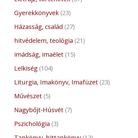
Gyerekkönyvek
23
Házasság, család
27
hitvédelem, teológia
21
imádság, imaélet
15
Lelkiség
104
Liturgia, Imakönyv, Imafüzet
23
Művészet
5
Nagybőjt-Húsvét
7
Pszichológia
3
Tankönyv, hittankönyv
12