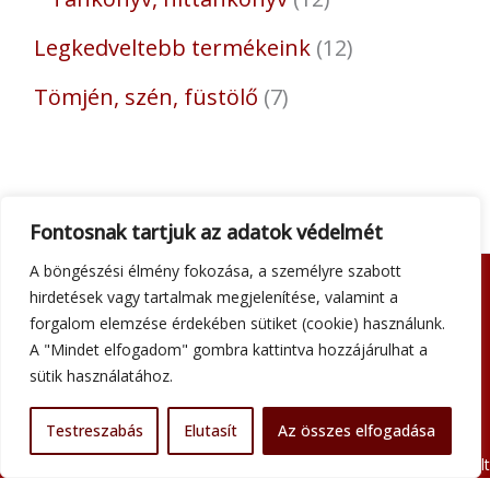
Legkedveltebb termékeink
12
Tömjén, szén, füstölő
7
Fontosnak tartjuk az adatok védelmét
A böngészési élmény fokozása, a személyre szabott
hirdetések vagy tartalmak megjelenítése, valamint a
Adatkezelési tájékoztató
forgalom elemzése érdekében sütiket (cookie) használunk.
Általános szerződési feltételek
A "Mindet elfogadom" gombra kattintva hozzájárulhat a
Impresszum
sütik használatához.
Szállítási információk
Kapcsolat
Testreszabás
Elutasít
Az összes elfogadása
Minden jog fenntartva © 2026 Szent Atanáz Könyv- és Kegytárgybolt