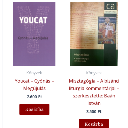
Könyvek
Könyvek
Youcat – Gyónás –
Misztagógia – A bizánci
Megújulás
liturgia kommentárjai –
szerkesztette: Baán
2.600
Ft
István
Kosárba
3.500
Ft
Kosárba