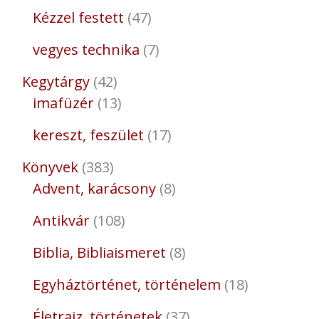
Kézzel festett
47
vegyes technika
7
Kegytárgy
42
imafüzér
13
kereszt, feszület
17
Könyvek
383
Advent, karácsony
8
Antikvár
108
Biblia, Bibliaismeret
8
Egyháztörténet, történelem
18
Életrajz, történetek
37